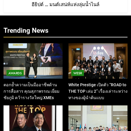
อียิปต์ … มนต์เสน่ห์แห่งลุ่มน้ำไนล์
8
พลิกธุรกิจด้วยพลังผู้นำทางความ
คิด
Trending News
READ
AWARDS
WESR
ตอกย้ำความเป็นมืออาชีพด้าน
White Prestige เปิดตัว “ROAD to
การสื่อสาร คุณสุภาพรรณ เยี่ยม
THE TOP เล่ม 2” เรื่องเล่าระหว่าง
ชัยภูมิ คว้ารางวัลใหญ่ XMEs
ทางของผู้นำต้นแบบ
Award 2025 พร้อมเดินหน้าสร้าง
ตำนานบทใหม่ผ่าน ‘งานเขียนเพื่อ
องค์กร’