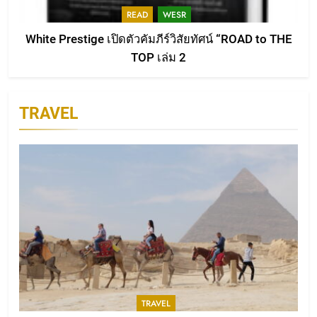
จากใจถึงครูเต้ย & น้องน้ำ ผู้เป็น
READ
WESR
สัญลักษณ์แห่งการเสียสละ
ACTIVTIES
White Prestige เปิดตัวคัมภีร์วิสัยทัศน์ “ROAD to THE
TOP เล่ม 2
5
กิจกรรม “คนขอนแก่นเฮ็ดดีนำกัน
แบ่งปันโลหิต”
TRAVEL
WESR
6
จากน้ำใจในชุมชน สู่พลังแห่งการ
ให้ที่ยิ่งใหญ่
WESR
7
หนังสือไม่ใช่แค่กระดาษ แต่คือ
“หัวใจ” ที่สร้างแบรนด์ให้มีชีวิต
TRAVEL
READ