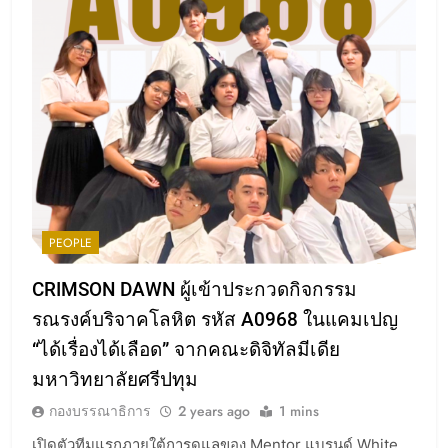
5
กิจกรรม “คนขอนแก่นเฮ็ดดีนำกัน
PEOPLE
แบ่งปันโลหิต”
CRIMSON DAWN ผู้เข้าประกวดกิจกรรม
WESR
รณรงค์บริจาคโลหิต รหัส A0968 ในแคมเปญ
“ได้เรื่องได้เลือด” จากคณะดิจิทัลมีเดีย
6
จากน้ำใจในชุมชน สู่พลังแห่งการ
มหาวิทยาลัยศรีปทุม
ให้ที่ยิ่งใหญ่
กองบรรณาธิการ
2 years ago
1 mins
WESR
เปิดตัวทีมแรกภายใต้การดูแลของ Mentor แบรนด์ White