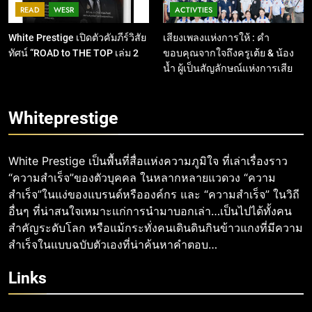
READ
WESR
ACTIVTIES
White Prestige เปิดตัวคัมภีร์วิสัย
เสียงเพลงแห่งการให้ : คำ
ทัศน์ “ROAD to THE TOP เล่ม 2
ขอบคุณจากใจถึงครูเต้ย & น้อง
น้ำ ผู้เป็นสัญลักษณ์แห่งการเสีย
สละ
Whiteprestige
White Prestige เป็นพื้นที่สื่อแห่งความภูมิใจ ที่เล่าเรื่องราว
“ความสำเร็จ”ของตัวบุคคล ในหลากหลายแวดวง “ความ
สำเร็จ”ในแง่ของแบรนด์หรือองค์กร และ “ความสำเร็จ” ในวิถี
อื่นๆ ที่น่าสนใจเหมาะแก่การนำมาบอกเล่า…เป็นไปได้ทั้งคน
สำคัญระดับโลก หรือแม้กระทั่งคนเดินดินกินข้าวแกงที่มีความ
สำเร็จในแบบฉบับตัวเองที่น่าค้นหาคำตอบ…
Links