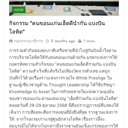
WESR
กิจกรรม “คนขอนแก่นเฮ็ดดีนำกัน แบ่งปัน
โลหิต”
กองบรรณาธิการ
9 months ago
1 mins
การรวมตัวกันของทุกภาคีเครือข่ายที่นำไปสู่กันปันน้ำใจผ่าน
การบริจาคโลหิตให้กับคนขอนแก่นด้วยกัน มรดกแห่งการให้:
ถอดรหัสความสำเร็จของ “คนขอนแก่นเฮ็ดดีร่วมกัน แบ่งปัน
โลหิต” ความสำเร็จที่แท้จริงไม่เพียงวัดจากตัวเลข แต่ถูก
บันทึกไว้ด้วยเรื่องราวแห่งการรวมใจ White Prestige ใน
ฐานะผู้เชี่ยวชาญด้าน Thought Leadership ได้ใช้ปรัชญา
Knowledge to Asset ในการถักทอสายใยแห่งความมุ่งมั่น
ของชาวขอนแก่น ผ่านแคมเปญ “เฮ็ดดีร่วมกัน แบ่งปันโลหิต”
ตลอดวันที่ 28-29 ตุลาคม 2568 นี่คือปรากฏการณ์ที่แสดงให้
เห็นว่า การเสียสละคือการลงทุนที่ยั่งยืนที่สุด รากฐานแห่งการ
ให้: จากโรงแรมเก่าแก่สู่ศูนย์กลางโลหิต เรื่องราวนี้จะ
สมบูรณ์ไม่ได้หากไม่กล่าวถึงรากฐานอันแข็งแกร่งของการให้