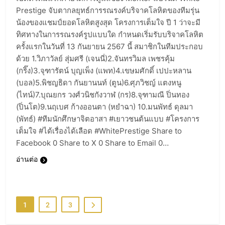
Prestige จับตากลยุทธ์การรณรงค์บริจาคโลหิตของทีมรุ่น
7
น้องของแชมป์ยอดโลหิตสูงสุด โครงการเต็มใจ ปี 1 ว่าจะมี
หนังสือไม่ใช่แค่กระดาษ แต่คือ
ทิศทางในการรณรงค์รูปแบบใด กำหนดเริ่มรับบริจาคโลหิต
“หัวใจ” ที่สร้างแบรนด์ให้มีชีวิต
ครั้งแรกในวันที่ 13 กันยายน 2567 นี้ สมาชิกในทีมประกอบ
READ
ด้วย 1.วิภาวัลย์ สุ่มศรี (เจนนี่)2.จันทรวิมล เพชรคุ้ม
(กริ๊ง)3.จุฑารัตน์ บุญเพ็ง (แพท)4.เขษมศักดิ์ เปปะหลาน
8
(บอล)5.พิชญธิดา กันยานนท์ (ตูน)6.ศุภวิชญ์ แตงหนู
พลิกธุรกิจด้วยพลังผู้นำทางความ
(ไทน์)7.บุณยกร วงศ์วนิชกังวาฬ (กร)8.จุฑามณี ปิ่นทอง
(ปิ่นโต)9.นฤเบศ ก้างออนตา (หยำฉา) 10.มนพัทธ์ ดุลมา
คิด
(พัทธ์) #ทีมนักศึกษาจิตอาสา #เยาวชนต้นแบบ #โครงการ
READ
เต็มใจ #ได้เรื่องได้เลือด #WhitePrestige Share to
Facebook 0 Share to X 0 Share to Email 0…
1
อ่านต่อ
ตอกย้ำความเป็นมืออาชีพด้านการ
สื่อสาร คุณสุภาพรรณ เยี่ยมชัยภูมิ
คว้ารางวัลใหญ่ XMEs Award
AWARDS
2025 พร้อมเดินหน้าสร้างตำนาน
1
2
3
บทใหม่ผ่าน ‘งานเขียนเพื่อองค์กร’
2