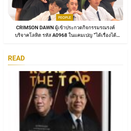
1
ตอกย้ำความเป็นมืออาชีพด้านการ
สื่อสาร คุณสุภาพรรณ เยี่ยมชัยภูมิ
PEOPLE
คว้ารางวัลใหญ่ XMEs Award
AWARDS
CRIMSON DAWN ผู้เข้าประกวดกิจกรรมรณรงค์
2025 พร้อมเดินหน้าสร้างตำนาน
บริจาคโลหิต รหัส A0968 ในแคมเปญ “ได้เรื่องได้
บทใหม่ผ่าน ‘งานเขียนเพื่อองค์กร’
2
เลือด” จากคณะดิจิทัลมีเดีย มหาวิทยาลัยศรีปทุม
White Prestige เปิดตัว “ROAD to
THE TOP เล่ม 2” เรื่องเล่าระหว่าง
READ
ทางของผู้นำต้นแบบ
WESR
3
White Prestige เปิดตัวคัมภีร์วิสัย
ทัศน์ “ROAD to THE TOP เล่ม 2
READ
WESR
4
เสียงเพลงแห่งการให้ : คำขอบคุณ