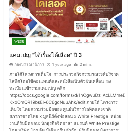
WESR
แคมเปญ “ได้เรื่องได้เลือด” ปี 3
กองบรรณาธิการ
1 year ago
2 mins
ภายใต้โครงการเต็มใจ การประกวดกิจกรรมรณรงค์บริจาค
โลหิตโดยใช้คอนเทนต์และหนังสือเป็นตัวขับเคลื่อน ลง
ทะเบียนเข้าร่วมแคมเปญ คลิก
https://docs.google.com/forms/d/1nCgwuDz_AcLLMmeD5-
KxdOmQR19bsEl-6C6gdNuuAhk/edit ภายใต้ โครงการ
เต็มใจ โดยความร่วมมือของ ศูนย์บริการโลหิตแห่งชาติ
สภากาชาดไทย x มูลนิธิดั่งพ่อสอน x White Prestige หน่วย
งานที่รับผิดชอบ: นักธุรกิจจิตอาสา แบรนด์ White Prestige
โดย บริษัท โกร อัพ มีเดีย กรุ๊ป จำกัด ผู้รับผิดชอบโครงการ: