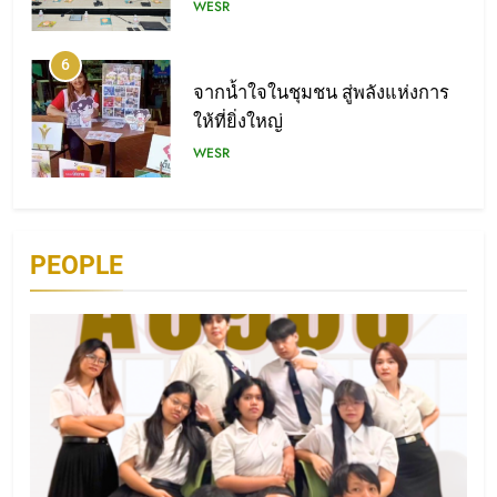
WESR
6
จากน้ำใจในชุมชน สู่พลังแห่งการ
ให้ที่ยิ่งใหญ่
WESR
7
หนังสือไม่ใช่แค่กระดาษ แต่คือ
PEOPLE
“หัวใจ” ที่สร้างแบรนด์ให้มีชีวิต
READ
8
พลิกธุรกิจด้วยพลังผู้นำทางความ
คิด
READ