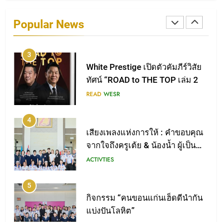
White Prestige เปิดตัว “ROAD to
THE TOP เล่ม 2” เรื่องเล่าระหว่าง
Popular News
ทางของผู้นำต้นแบบ
WESR
3
White Prestige เปิดตัวคัมภีร์วิสัย
ทัศน์ “ROAD to THE TOP เล่ม 2
READ
WESR
4
เสียงเพลงแห่งการให้ : คำขอบคุณ
จากใจถึงครูเต้ย & น้องน้ำ ผู้เป็น
สัญลักษณ์แห่งการเสียสละ
ACTIVTIES
5
กิจกรรม “คนขอนแก่นเฮ็ดดีนำกัน
แบ่งปันโลหิต”