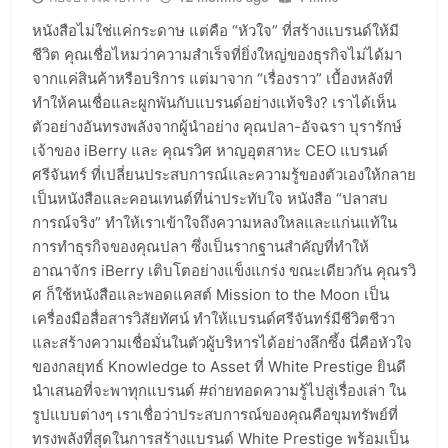
หนังสือไม่ใช่แค่กระดาษ แต่คือ “หัวใจ” ที่สร้างแบรนด์ให้มี
ชีวิต คุณเชื่อไหมว่าความสำเร็จที่ยิ่งใหญ่ของธุรกิจไม่ได้มา
จากแค่สินค้าหรือบริการ แต่มาจาก “เรื่องราว” เบื้องหลังที่
ทำให้คนเชื่อและผูกพันกับแบรนด์อย่างแท้จริง? เราได้เห็น
ตัวอย่างอันทรงพลังจากผู้นำอย่าง คุณปลา-อัจฉรา บุรารักษ์
เจ้าของ iBerry และ คุณรวิศ หาญอุตสาหะ CEO แบรนด์
ศรีจันทร์ ที่เปลี่ยนประสบการณ์และความรู้ของตัวเองให้กลาย
เป็นหนังสือและคอนเทนต์ที่น่าประทับใจ หนังสือ “ปลาสบ
การณ์จริง” ทำให้เราเข้าใจถึงความหลงใหลและแก่นแท้ใน
การทำธุรกิจของคุณปลา ซึ่งเป็นรากฐานสำคัญที่ทำให้
อาณาจักร iBerry เติบโตอย่างแข็งแกร่ง ขณะเดียวกัน คุณรวิ
ศ ก็ใช้หนังสือและพอดแคสต์ Mission to the Moon เป็น
เครื่องมือสื่อสารวิสัยทัศน์ ทำให้แบรนด์ศรีจันทร์มีชีวิตชีวา
และสร้างความเชื่อมั่นในตัวผู้บริหารได้อย่างลึกซึ้ง นี่คือหัวใจ
ของกลยุทธ์ Knowledge to Asset ที่ White Prestige ยินดี
นำเสนอที่จะพาทุกแบรนด์ #ถ่ายทอดความรู้ไปสู่เรื่องเล่า ใน
รูปแบบต่างๆ เราเชื่อว่าประสบการณ์ของคุณคือขุมทรัพย์ที่
ทรงพลังที่สุดในการสร้างแบรนด์ White Prestige พร้อมเป็น