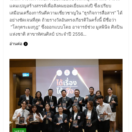
แคมเปญสร้างสรรค์เพื่อสังคมยอดเยี่ยมแห่งปี ซึ่งเปรียบ
เสมือนเครื่องการันตีความเชี่ยวชาญใน “ธุรกิจการสื่อสาร” ได้
อย่างชัดเจนที่สุด ถ้วยรางวัลอันทรงเกียรติในครั้งนี้ มีชื่อว่า
“โลกุตระมงกุฎ” ซึ่งออกแบบโดย อาจารย์ช่วง มูลพินิจ ศิลปิน
แห่งชาติ สาขาทัศนศิลป์ ประจำปี 2556…
อ่านต่อ
WESR