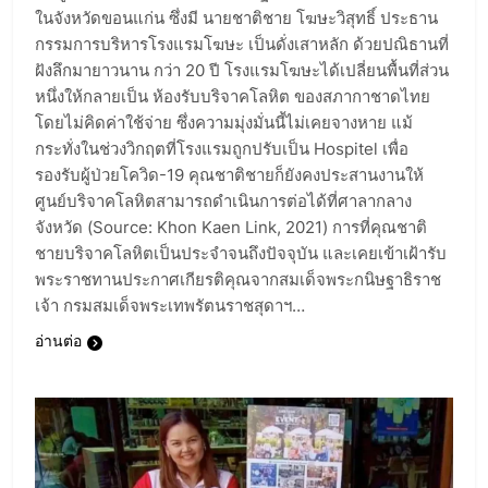
ในจังหวัดขอนแก่น ซึ่งมี นายชาติชาย โฆษะวิสุทธิ์ ประธาน
กรรมการบริหารโรงแรมโฆษะ เป็นดั่งเสาหลัก ด้วยปณิธานที่
ฝังลึกมายาวนาน กว่า 20 ปี โรงแรมโฆษะได้เปลี่ยนพื้นที่ส่วน
หนึ่งให้กลายเป็น ห้องรับบริจาคโลหิต ของสภากาชาดไทย
โดยไม่คิดค่าใช้จ่าย ซึ่งความมุ่งมั่นนี้ไม่เคยจางหาย แม้
กระทั่งในช่วงวิกฤตที่โรงแรมถูกปรับเป็น Hospitel เพื่อ
รองรับผู้ป่วยโควิด-19 คุณชาติชายก็ยังคงประสานงานให้
ศูนย์บริจาคโลหิตสามารถดำเนินการต่อได้ที่ศาลากลาง
จังหวัด (Source: Khon Kaen Link, 2021) การที่คุณชาติ
ชายบริจาคโลหิตเป็นประจำจนถึงปัจจุบัน และเคยเข้าเฝ้ารับ
พระราชทานประกาศเกียรติคุณจากสมเด็จพระกนิษฐาธิราช
เจ้า กรมสมเด็จพระเทพรัตนราชสุดาฯ…
อ่านต่อ