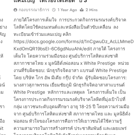
แคมเปญ “ได้เรื่องได้เลือด” ปี 3
กองบรรณาธิการ
1 Year Ago
2 Mins
อง
ภายใต้โครงการเต็มใจ การประกวดกิจกรรมรณรงค์บริจาค
ย่าง
โลหิตโดยใช้คอนเทนต์และหนังสือเป็นตัวขับเคลื่อน ลง
คัญ
ทะเบียนเข้าร่วมแคมเปญ คลิก
าง
https://docs.google.com/forms/d/1nCgwuDz_AcLLMmeD
KxdOmQR19bsEl-6C6gdNuuAhk/edit ภายใต้ โครงการ
ห้
เต็มใจ โดยความร่วมมือของ ศูนย์บริการโลหิตแห่งชาติ
สภากาชาดไทย x มูลนิธิดั่งพ่อสอน x White Prestige หน่วย
งานที่รับผิดชอบ: นักธุรกิจจิตอาสา แบรนด์ White Prestige
้
โดย บริษัท โกร อัพ มีเดีย กรุ๊ป จำกัด ผู้รับผิดชอบโครงการ:
จน์
นางสาวสุภาพรรณ เยี่ยมชัยภูมิ นักธุรกิจจิตอาสาสาแบรนด์
คม
White Prestige หลักการและเหตุผล โครงการเต็มใจ เป็น
โครงการประกวดกิจกรรมรณรงค์บริจาคโลหิตที่มุ่งเป้าไปที่
เรา
กลุ่ม เยาวชนระดับอุดมศึกษา อายุ 18-25 ปี โดยความร่วมมือ
จาก ศูนย์บริการโลหิตแห่งชาติ สภากาชาดไทย และ มูลนิธิดั่ง
มือ
พ่อสอน หัวใจของโครงการคือการให้เยาวชนได้ใช้ความรู้
it
ความสามารถในการสร้างสรรค์ ประชาสัมพันธ์ และเผยแพร่