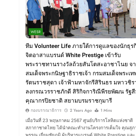
WESR
ทีม Volunteer Life ภายใต้การดูแลของนักธุรก
จิตอาสาแบรนด์ White Prestige เข้ารับ
พระราชทานรางวัลถ้วยสันโตสะอาชาไนย จ
สมเด็จพระกนิษฐาธิราชเจ้า กรมสมเด็จพระเท
รัตนราชสุดา เจ้าฟ้ามหาจักรีสิรินธร มหาวชิร
ลงกรณวรราชภักดี สิริกิจการิณีพีรยพัฒน รัฐส
คุณากรปิยชาติ สยามบรมราชกุมารี
กองบรรณาธิการ
2 Years Ago
1 Mins
เมื่อวันที่ 23 พฤษภาคม 2567 ศูนย์บริการโลหิตแห่งชาติ
สภากาชาดไทย ได้นำคณะทำงานโครงการเต็มใจ คุณสุภ
พรรณ เยี่ยมชัยภูมิ ผู้บริหารแบรนด์ White Prestige และ