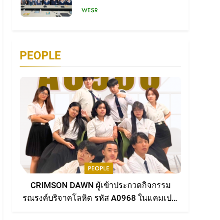
WESR
7
หนังสือไม่ใช่แค่กระดาษ แต่
คือ “หัวใจ” ที่สร้างแบรนด์ให้
PEOPLE
มีชีวิต
READ
8
พลิกธุรกิจด้วยพลังผู้นำทาง
ความคิด
READ
1
ตอกย้ำความเป็นมืออาชีพ
ด้านการสื่อสาร คุณสุภา
PEOPLE
พรรณ เยี่ยมชัยภูมิ คว้า
AWARDS
CRIMSON DAWN ผู้เข้าประกวดกิจกรรม
รางวัลใหญ่ XMEs Award
รณรงค์บริจาคโลหิต รหัส A0968 ในแคมเปญ
2
2025 พร้อมเดินหน้าสร้าง
White Prestige เปิดตัว
“ได้เรื่องได้เลือด” จากคณะดิจิทัลมีเดีย
ตำนานบทใหม่ผ่าน ‘งาน