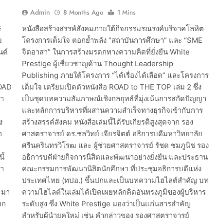
Admin
8 Months Ago
1 Mins
E
หนังสือสร้างสรรค์สังคมภายใต้กิจกรรมรณรงค์บริจาคโลหิต
ม
โครงการเต็มใจ ตอกย้ำพลัง “สถาบันการศึกษา” และ “SME
นด์
จิตอาสา” ในการสร้างมรดกทางความคิดที่ยั่งยืน White
Prestige ผู้เชี่ยวชาญด้าน Thought Leadership
Publishing ภายใต้โครงการ “ได้เรื่องได้เลือด” และโครงการ
ROAD
เต็มใจ เตรียมเปิดตัวหนังสือ ROAD to THE TOP เล่ม 2 ซึ่ง
นำ
เป็นชุดบทความสัมภาษณ์เชิงกลยุทธ์ที่มุ่งเน้นการสกัดปัญญา
และหลักการบริหารที่ผสานความสำเร็จทางธุรกิจเข้ากับการ
ง
สร้างสรรค์สังคม หนังสือเล่มนี้ได้รับเกียรติสูงสุดจาก รอง
ก
ศาสตราจารย์ ดร.ชลวิทย์ เจียรจิตต์ อธิการบดีมหาวิทยาลัย
ศรีนครินทรวิโรฒ และ ผู้ช่วยศาสตราจารย์ รัชด ชมภูนิช รอง
ี้
อธิการบดีฝ่ายกิจการนิสิตและพัฒนาอย่างยั่งยืน และประธาน
นำ
คณะกรรมการพัฒนานิสิตนักศึกษา ที่ประชุมอธิการบดีแห่ง
ประเทศไทย (ทปอ.) ขึ้นปกและเป็นบทความไฮไลต์สำคัญ บท
 มา
ความไฮไลต์ในเล่มได้เปิดเผยหลักคิดอันทรงภูมิของผู้บริหาร
าก
ระดับสูง ซึ่ง White Prestige มองว่าเป็นแก่นสารสำคัญ
สำหรับผู้นำยุคใหม่ เช่น คำกล่าวของ รองศาสตราจารย์