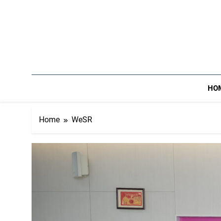
Skip
to
content
HO
Home
WeSR