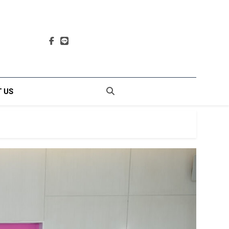
E
 L Brand & More
 US
5
กิจกรรม “คนขอนแก่นเฮ็ดดี
นำกัน แบ่งปันโลหิต”
WESR
6
จากน้ำใจในชุมชน สู่พลัง
แห่งการให้ที่ยิ่งใหญ่