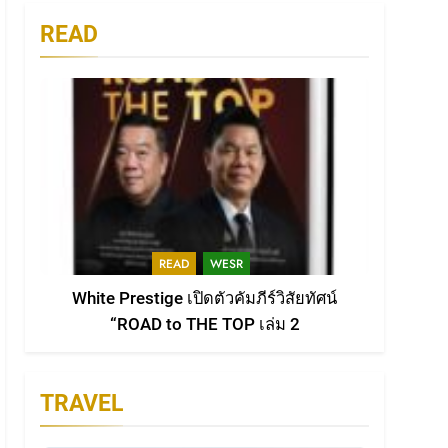
“ROAD to THE TOP เล่ม 2”
มหาวิทยาลัยศรีปทุม
เขียนเพื่อองค์กร’
เรื่องเล่าระหว่างทางของผู้นำ
READ
WESR
ต้นแบบ
3
White Prestige เปิดตัว
คัมภีร์วิสัยทัศน์ “ROAD to
THE TOP เล่ม 2
READ
WESR
4
เสียงเพลงแห่งการให้ : คำ
ขอบคุณจากใจถึงครูเต้ย &
น้องน้ำ ผู้เป็นสัญลักษณ์แห่ง
ACTIVTIES
READ
WESR
การเสียสละ
White Prestige เปิดตัวคัมภีร์วิสัยทัศน์
5
กิจกรรม “คนขอนแก่นเฮ็ดดี
“ROAD to THE TOP เล่ม 2
นำกัน แบ่งปันโลหิต”
WESR
TRAVEL
6
จากน้ำใจในชุมชน สู่พลัง