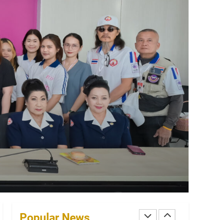
WESR
7
หนังสือไม่ใช่แค่กระดาษ แต่
คือ “หัวใจ” ที่สร้างแบรนด์ให้
มีชีวิต
READ
8
พลิกธุรกิจด้วยพลังผู้นำทาง
ความคิด
READ
1
ตอกย้ำความเป็นมืออาชีพ
ด้านการสื่อสาร คุณสุภา
พรรณ เยี่ยมชัยภูมิ คว้า
AWARDS
รางวัลใหญ่ XMEs Award
2
2025 พร้อมเดินหน้าสร้าง
White Prestige เปิดตัว
ตำนานบทใหม่ผ่าน ‘งาน
“ROAD to THE TOP เล่ม 2”
Popular News