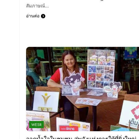
สัมภาษณ์…
อ่านต่อ
WESR