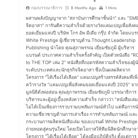
กองบรรณาธิการ
8 Months Ago
1 Mins
ผสานพลังปัญญาจาก “สถาบันการศึกษาชั้นนำ” และ “SM
จิตอาสา” การันตีความสำเร็จด้วยรางวัลแคมเปญเพื่อสังค
ยอดเยี่ยมแห่งปี บริษัท โกร อัพ มีเดีย กรุ๊ป จำกัด โดยแบร
White Prestige ผู้เชี่ยวชาญด้าน Thought Leadership
Publishing นำโดย คุณสุภาพรรณ เยี่ยมชัยภูมิ ผู้บริหาร
แบรนด์ ประกาศความสำเร็จครั้งสำคัญ เปิดตัวหนังสือ “
to THE TOP เล่ม 2” หนังสือที่ถอดรหัสความสำเร็จของผู้
ระดับประเทศและนักธุรกิจจิตอาสา ซึ่งเป็นผลผลิตจาก
โครงการ “ได้เรื่องได้เลือด” แคมเปญสร้างสรรค์สังคมที่เพิ่
คว้ารางวัล “แคมเปญเพื่อสังคมยอดเยี่ยมแห่งปี 2025” จา
มูลนิธิดั่งพ่อสอน คุณสุภาพรรณ เยี่ยมชัยภูมิ บรรณาธิการ
บริหารและผู้อยู่เบื้องหลังความสำเร็จ กล่าวว่า “หนังสือเล่มน
ไม่ได้เป็นเพียงการรวบรวมบทสัมภาษณ์ทั่วไป แต่คือการ
ความเชี่ยวชาญด้านการเล่าเรื่อง การทำบทสัมภาษณ์ และ
กระบวนการผลิตหนังสือเล่ม ของแบรนด์ White Prestige
ถ่ายทอดสู่คนรุ่นใหม่ โดยเปิดโอกาสให้ทีมนิสิตนักศึกษาจ
โครงการ “ได้เรื่องได้เลือด” ได้ลงมือปฏิบัติจริง ตั้งแต่การ