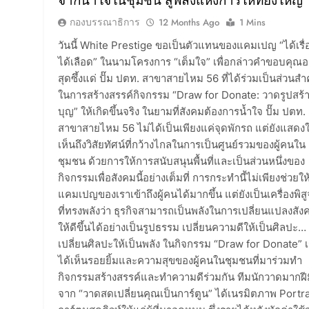
จากน้ำใจในชุมชน สู่พลังแห่งการให้ที่ยิ่งใหญ่
กองบรรณาธิการ
12 Months Ago
1 Mins
วันนี้ White Prestige ขอเป็นตัวแทนของแคมเปญ “ได้เรื่
ได้เลือด” ในนามโครงการ “เต็มใจ” เพื่อกล่าวคำขอบคุณอ
สุดซึ้งแด่ ปั๊ม ปตท. สาขาสายไหม 56 ที่ได้ร่วมเป็นส่วนสำ
ในการสร้างสรรค์กิจกรรม “Draw for Donate: วาดรูปสร้
บุญ” ให้เกิดขึ้นจริง ในยามที่สังคมต้องการน้ำใจ ปั๊ม ปตท.
สาขาสายไหม 56 ไม่ได้เป็นเพียงแค่จุดพักรถ แต่ยังแสดงใ
เห็นถึงวิสัยทัศน์ที่กว้างไกลในการเป็นศูนย์รวมของผู้คนใน
ชุมชน ด้วยการให้การสนับสนุนพื้นที่และเป็นส่วนหนึ่งของ
กิจกรรมเพื่อสังคมนี้อย่างเต็มที่ การกระทำนี้ไม่เพียงช่วยให
แคมเปญของเราเข้าถึงผู้คนได้มากขึ้น แต่ยังเป็นเครื่องพิสู
ที่ทรงพลังว่า ธุรกิจสามารถเป็นพลังในการเปลี่ยนแปลงสัง
ให้ดีขึ้นได้อย่างเป็นรูปธรรม เปลี่ยนความดีให้เป็นศิลปะ…
เปลี่ยนศิลปะให้เป็นพลัง ในกิจกรรม “Draw for Donate” 
ได้เห็นรอยยิ้มและความสุขของผู้คนในชุมชนที่มาร่วมทำ
กิจกรรมสร้างสรรค์และทำความดีร่วมกัน ทีมนักวาดมากฝี
จาก “วาดสดเปลี่ยนคุณเป็นการ์ตูน” ได้เนรมิตภาพ Portra