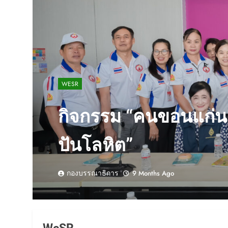
WESR
กิจกรรม “คนขอนแก่นเ
ปันโลหิต”
กองบรรณาธิการ
9 Months Ago
WeSR