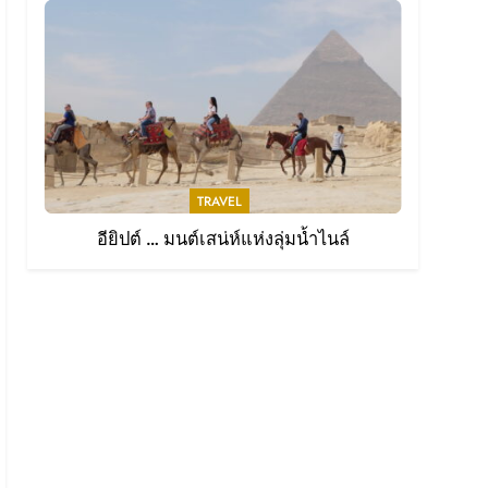
แห่งการให้ที่ยิ่งใหญ่
WESR
7
หนังสือไม่ใช่แค่กระดาษ แต่
คือ “หัวใจ” ที่สร้างแบรนด์ให้
5-
มีชีวิต
READ
TRAVEL
8
พลิกธุรกิจด้วยพลังผู้นำทาง
อียิปต์ … มนต์เสน่ห์แห่งลุ่มน้ำไนล์
ความคิด
READ