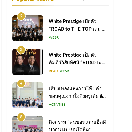
เขียนเพื่อองค์กร’
เรื่องเล่าระหว่างทางของผู้นำ
WESR
ต้นแบบ
3
White Prestige เปิดตัว
คัมภีร์วิสัยทัศน์ “ROAD to
THE TOP เล่ม 2
READ
WESR
4
เสียงเพลงแห่งการให้ : คำ
ขอบคุณจากใจถึงครูเต้ย &
น้องน้ำ ผู้เป็นสัญลักษณ์แห่ง
ACTIVTIES
การเสียสละ
5
กิจกรรม “คนขอนแก่นเฮ็ดดี
นำกัน แบ่งปันโลหิต”
WESR
6
จากน้ำใจในชุมชน สู่พลัง
แห่งการให้ที่ยิ่งใหญ่